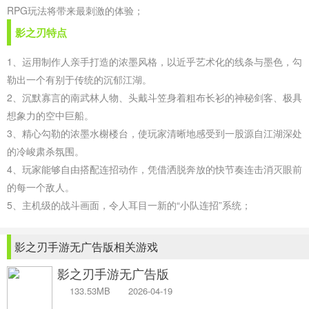
RPG玩法将带来最刺激的体验；
影之刃特点
1、运用制作人亲手打造的浓墨风格，以近乎艺术化的线条与墨色，勾
勒出一个有别于传统的沉郁江湖。
2、沉默寡言的南武林人物、头戴斗笠身着粗布长衫的神秘剑客、极具
想象力的空中巨船。
3、精心勾勒的浓墨水榭楼台，使玩家清晰地感受到一股源自江湖深处
的冷峻肃杀氛围。
4、玩家能够自由搭配连招动作，凭借洒脱奔放的快节奏连击消灭眼前
的每一个敌人。
5、主机级的战斗画面，令人耳目一新的“小队连招”系统；
影之刃手游无广告版相关游戏
影之刃手游无广告版
133.53MB
2026-04-19