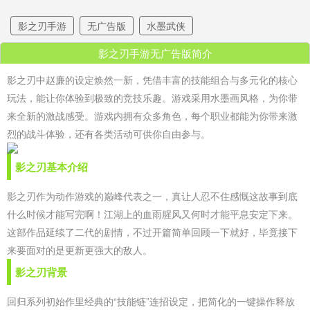
影之刃手游
无广告版
水墨武侠
影之刃手游无广告版简介
影之刃中赵廉的设定焕然一新，凭借丰富的技能组合与多元化的核心
玩法，能让你体验到极致的竞技乐趣。游戏采用水墨画风格，为你带
来全新的激战感受。游戏内拥有众多角色，每个职业都能为你带来激
烈的战斗体验，还有各类活动可供你自由参与。
影之刃基本介绍
影之刃作为动作游戏的巅峰代表之一，真让人忍不住感慨这故事到底
什么时候才能写完啊！江湖上的血雨腥风又何时才能平息安定下来。
这部作品延续了二代的剧情，不过开篇简单回顾一下就好，毕竟接下
来要面对的是更新更强大的敌人。
影之刃背景
回归系列初始作里经典的“技能链”连招设定，把简化的一键操作释放