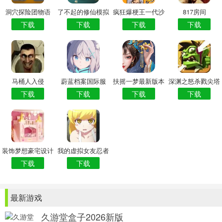
洞穴探险团物语
了不起的修仙模拟
疯狂爆梗王一代沙
817房间
下载
下载
下载
下载
器
雕的日常
马桶人入侵
蔚蓝档案国际服
扶摇一梦最新版本
深渊之怒杀戮尖塔
下载
下载
下载
下载
装饰梦想豪宅设计
我的虚拟女友忍者
下载
下载
最新游戏
久游堂盒子2026新版