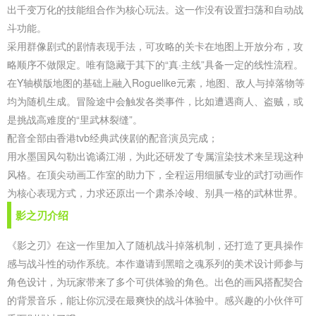
出千变万化的技能组合作为核心玩法。这一作没有设置扫荡和自动战
斗功能。
采用群像剧式的剧情表现手法，可攻略的关卡在地图上开放分布，攻
略顺序不做限定。唯有隐藏于其下的“真·主线”具备一定的线性流程。
在Y轴横版地图的基础上融入Roguelike元素，地图、敌人与掉落物等
均为随机生成。冒险途中会触发各类事件，比如遭遇商人、盗贼，或
是挑战高难度的“里武林裂缝”。
配音全部由香港tvb经典武侠剧的配音演员完成；
用水墨国风勾勒出诡谲江湖，为此还研发了专属渲染技术来呈现这种
风格。在顶尖动画工作室的助力下，全程运用细腻专业的武打动画作
为核心表现方式，力求还原出一个肃杀冷峻、别具一格的武林世界。
影之刃介绍
《影之刃》在这一作里加入了随机战斗掉落机制，还打造了更具操作
感与战斗性的动作系统。本作邀请到黑暗之魂系列的美术设计师参与
角色设计，为玩家带来了多个可供体验的角色。出色的画风搭配契合
的背景音乐，能让你沉浸在最爽快的战斗体验中。感兴趣的小伙伴可