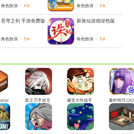
5.0
5.0
角色扮演
角色扮演
苍穹之剑 手游免费版
新诛仙游戏绿色版
5.0
5.0
角色扮演
角色扮演
istr
影之刃手游无
爆笑大作战手
秦时明月2202
机正版
广告版
游免费版
6新版