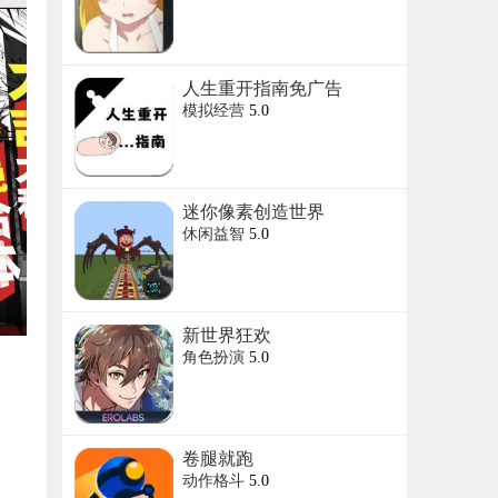
人生重开指南免广告
模拟经营
5.0
版
迷你像素创造世界
休闲益智
5.0
新世界狂欢
角色扮演
5.0
卷腿就跑
动作格斗
5.0