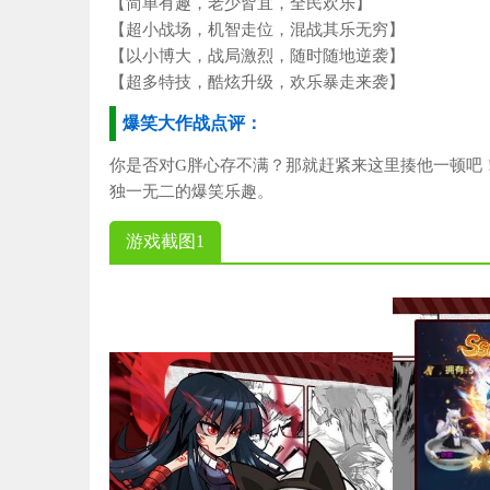
【简单有趣，老少皆宜，全民欢乐】
【超小战场，机智走位，混战其乐无穷】
【以小博大，战局激烈，随时随地逆袭】
【超多特技，酷炫升级，欢乐暴走来袭】
爆笑大作战点评：
你是否对G胖心存不满？那就赶紧来这里揍他一顿吧
独一无二的爆笑乐趣。
游戏截图1