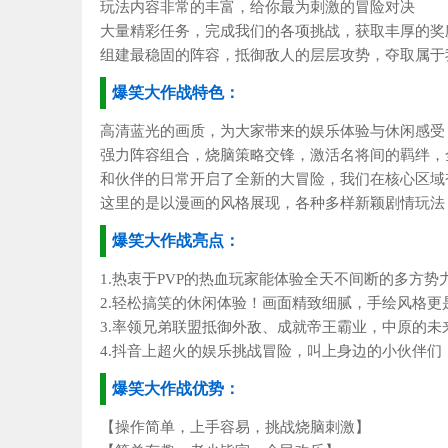
玩法内容非常的丰富，给你最为刺激的冒险对决
大量精彩任务，完成我们的各项挑战，获取丰厚的奖
组建最稳固的阵容，抵御敌人的层层攻势，夺取属于
爆笑大作战特色：
高清蓝光的画质，为大家带来的娱乐体验与休闲感受
强力阵容组合，烧脑策略交锋，激活名将间的羁绊，
和伙伴的日常开启了全新的大冒险，我们在核心区域
这里的是以漫画的风格展现，各种多样新颖剧情玩法
爆笑大作战亮点：
1.热衷于PVP的热血玩家能体验全天不间断的多方势
2.轻松搞笑的休闲体验！画面精致细腻，手绘风格更
3.率领兄弟联盟抵御外敌、成就帝王霸业，中原的
4.抖音上超火的娱乐挑战冒险，叫上身边的小伙伴们
爆笑大作战优势：
【操作简单，上手容易，挑战烧脑刺激】