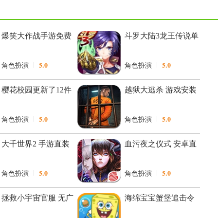
爆笑大作战手游免费
斗罗大陆3龙王传说单
版
机 无广告版
5.0
5.0
角色扮演
角色扮演
樱花校园更新了12件
越狱大逃杀 游戏安装
衣服 手游无广告版
包
5.0
5.0
角色扮演
角色扮演
大千世界2 手游直装
血污夜之仪式 安卓直
版
装版
5.0
5.0
角色扮演
角色扮演
拯救小宇宙官服 无广
海绵宝宝蟹堡追击令
告版
无广告版