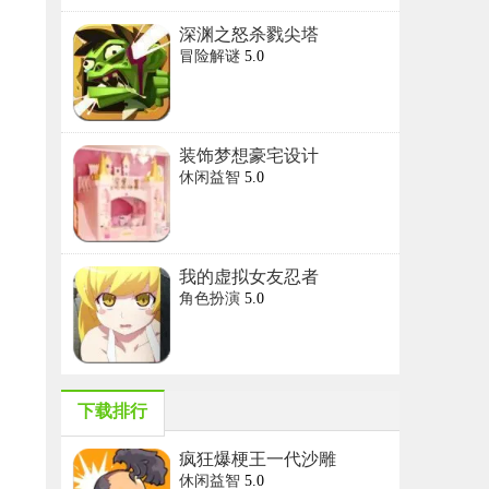
深渊之怒杀戮尖塔
冒险解谜
5.0
装饰梦想豪宅设计
休闲益智
5.0
我的虚拟女友忍者
角色扮演
5.0
下载排行
疯狂爆梗王一代沙雕
休闲益智
5.0
的日常