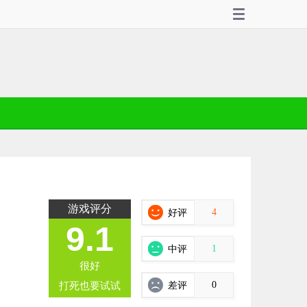
游戏评分
4
好评
9.1
1
中评
很好
0
打死也要试试
差评