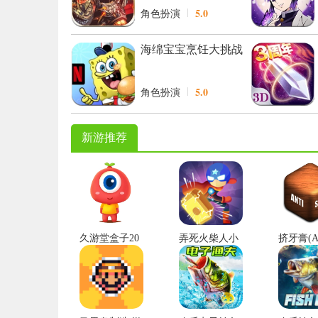
5.0
角色扮演
海绵宝宝烹饪大挑战
游戏最新版
5.0
角色扮演
新游推荐
久游堂盒子20
弄死火柴人小
挤牙膏(Ant
26新版
米版
ess)手