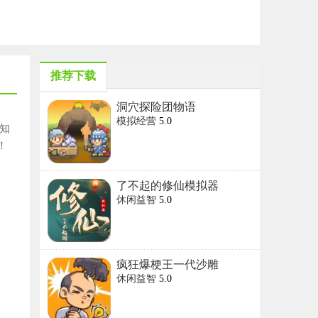
推荐下载
洞穴探险团物语
模拟经营
5.0
知
！
了不起的修仙模拟器
休闲益智
5.0
疯狂爆梗王一代沙雕
休闲益智
5.0
的日常